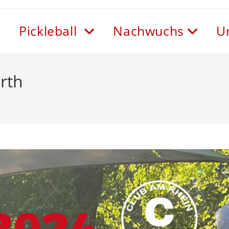
Pickleball
Nachwuchs
U
rth